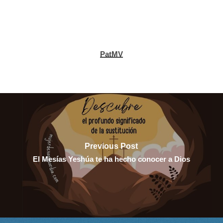
PatMV
Previous Post
El Mesías Yeshúa te ha hecho conocer a Dios