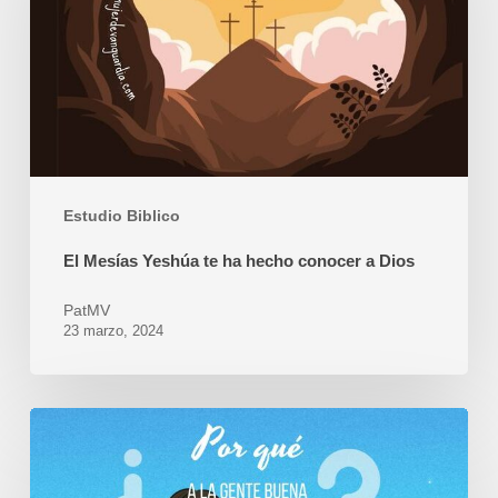
te
ha
hecho
conocer
a
Dios
Estudio Biblico
El Mesías Yeshúa te ha hecho conocer a Dios
PatMV
23 marzo, 2024
Por
Qué
a