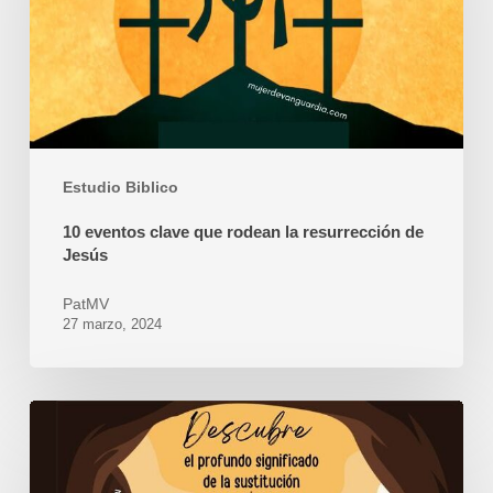
rodean
la
resurrección
de
Jesús
Estudio Biblico
10 eventos clave que rodean la resurrección de
Jesús
PatMV
27 marzo, 2024
El
Mesías
Yeshúa