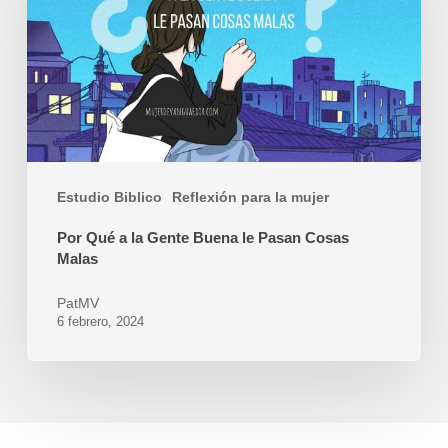
la
Gente
Buena
le
Pasan
Cosas
Malas
Estudio Biblico
Reflexión para la mujer
Por Qué a la Gente Buena le Pasan Cosas
Malas
PatMV
6 febrero, 2024