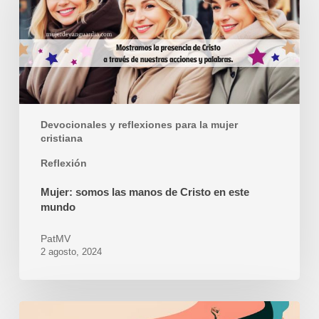
las
manos
de
Cristo
en
este
mundo
Devocionales y reflexiones para la mujer
cristiana
Reflexión
Mujer: somos las manos de Cristo en este
mundo
PatMV
2 agosto, 2024
El