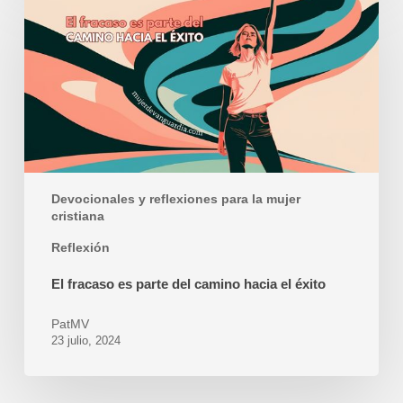
fracaso
es
parte
del
camino
hacia
el
éxito
Devocionales y reflexiones para la mujer
cristiana
Reflexión
El fracaso es parte del camino hacia el éxito
PatMV
23 julio, 2024