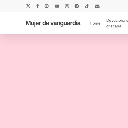
Skip
x-
facebook
pinterest
youtube
instagram
telegram
tiktok
email
to
twitter
main
Devocionale
Mujer de vanguardia
Home
cristiana
content