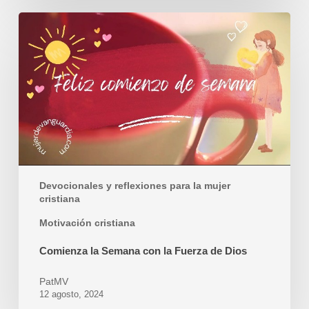
Comienza
la
Semana
con
la
Fuerza
de
Dios
Devocionales y reflexiones para la mujer
cristiana
Motivación cristiana
Comienza la Semana con la Fuerza de Dios
PatMV
12 agosto, 2024