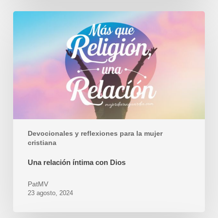
Una
relación
íntima
con
Dios
Devocionales y reflexiones para la mujer
cristiana
Una relación íntima con Dios
PatMV
23 agosto, 2024