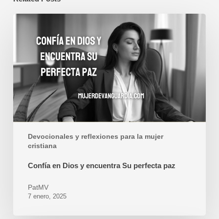
Confía
en
Dios
y
encuentra
Su
perfecta
paz
Devocionales y reflexiones para la mujer
cristiana
Confía en Dios y encuentra Su perfecta paz
PatMV
7 enero, 2025