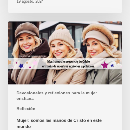
19 agosto, 2024
Mujer:
somos
las
manos
de
Cristo
en
este
mundo
Devocionales y reflexiones para la mujer
cristiana
Reflexión
Mujer: somos las manos de Cristo en este
mundo