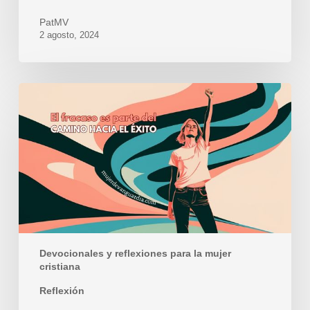
PatMV
2 agosto, 2024
El
fracaso
es
parte
del
camino
hacia
el
éxito
Devocionales y reflexiones para la mujer
cristiana
Reflexión