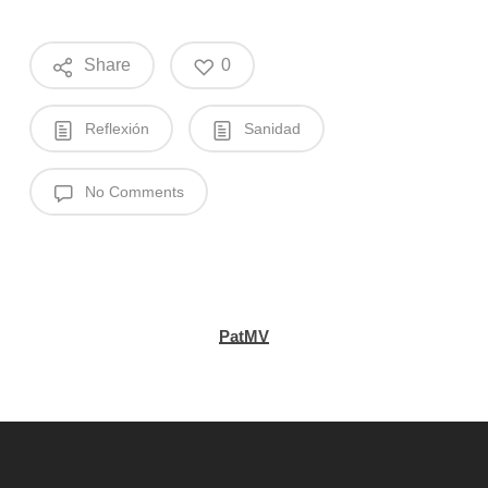
Share
0
Reflexión
Sanidad
No Comments
PatMV