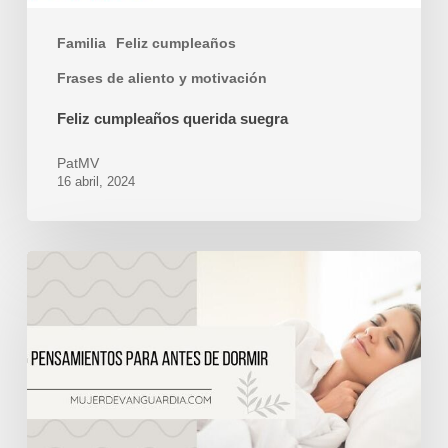
Familia
Feliz cumpleaños
Frases de aliento y motivación
Feliz cumpleaños querida suegra
PatMV
16 abril, 2024
5
pensamientos
para
antes
de
dormir