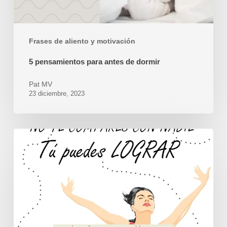
Frases de aliento y motivación
5 pensamientos para antes de dormir
Pat MV
23 diciembre, 2023
15
Frases
de
motivación
cristiana
para
la