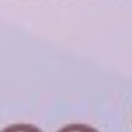
PatMV
4 abril, 2010