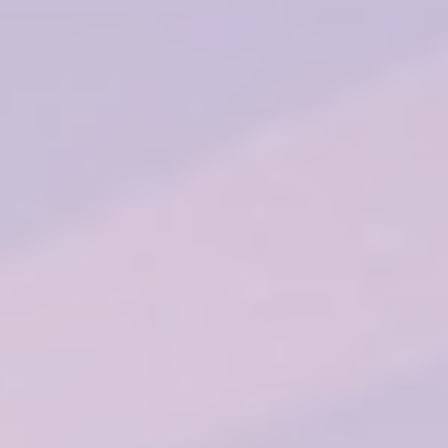
Hit enter to search or ESC to close