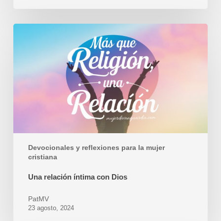
Una
relación
íntima
con
Dios
Devocionales y reflexiones para la mujer
cristiana
Una relación íntima con Dios
PatMV
23 agosto, 2024