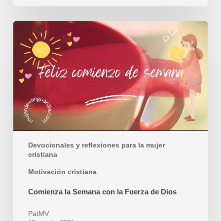
Comienza
la
Semana
con
la
Fuerza
de
Dios
Devocionales y reflexiones para la mujer
cristiana
Motivación cristiana
Comienza la Semana con la Fuerza de Dios
PatMV