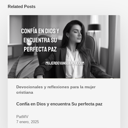
Related Posts
Confía
en
Dios
y
encuentra
Su
perfecta
paz
Devocionales y reflexiones para la mujer
cristiana
Confía en Dios y encuentra Su perfecta paz
PatMV
7 enero, 2025