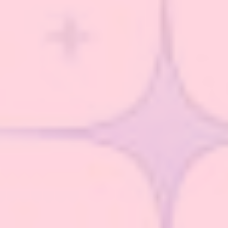
Hit enter to search or ESC to close