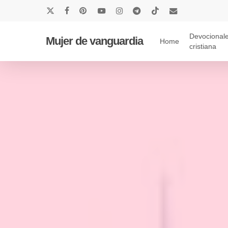
Skip
x-
facebook
pinterest
youtube
instagram
telegram
tiktok
email
to
twitter
main
Devocionale
Mujer de vanguardia
Home
cristiana
content