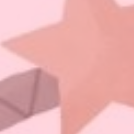
Hit enter to search or ESC to close