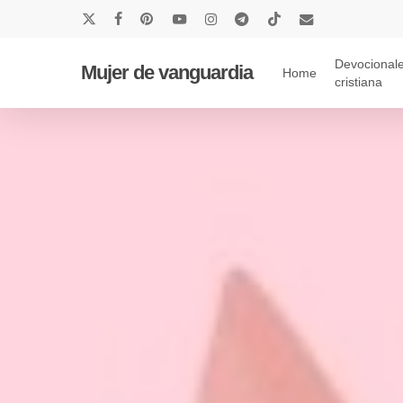
Skip
x-
facebook
pinterest
youtube
instagram
telegram
tiktok
email
to
twitter
main
Devocionale
Mujer de vanguardia
Home
cristiana
content