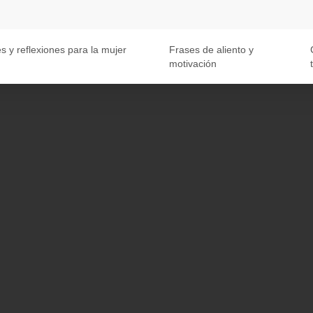
s y reflexiones para la mujer
Frases de aliento y
motivación
t