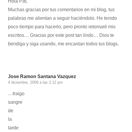
Hola Pat,
Muchas gracias por tus comentarios en mi blog, tus
palabras me alientan a seguir haciéndolo. He tenido
poco tiempo para hacerlo, pero pronto retomaré mis
escritos… Gracias por este post tan lindo… Dios te
bendiga y siga usando, me encantan todos tus blogs.
Accede para responder
Jose Ramon Santana Vazquez
4 diciembre, 2009 a las 2:12 pm
…traigo
sangre
de
la
tarde