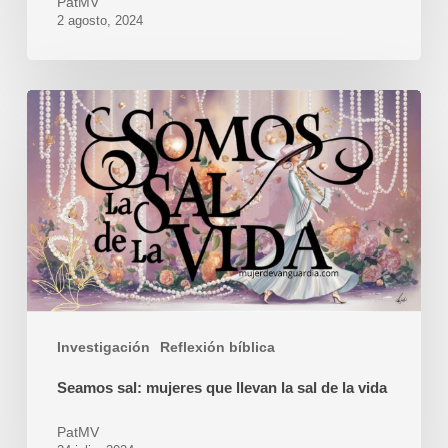
PatMV
2 agosto, 2024
Seamos
sal:
mujeres
que
llevan
la
sal
de
la
Investigación
Reflexión bíblica
vida
Seamos sal: mujeres que llevan la sal de la vida
PatMV