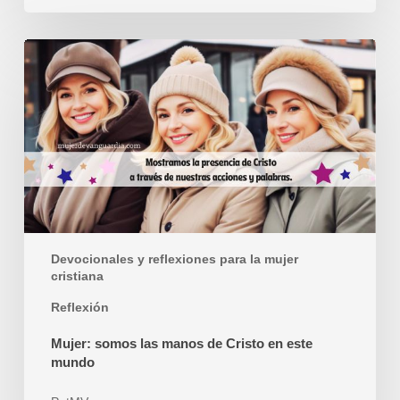
Mujer:
somos
las
manos
de
Cristo
en
este
mundo
Devocionales y reflexiones para la mujer
cristiana
Reflexión
Mujer: somos las manos de Cristo en este
mundo