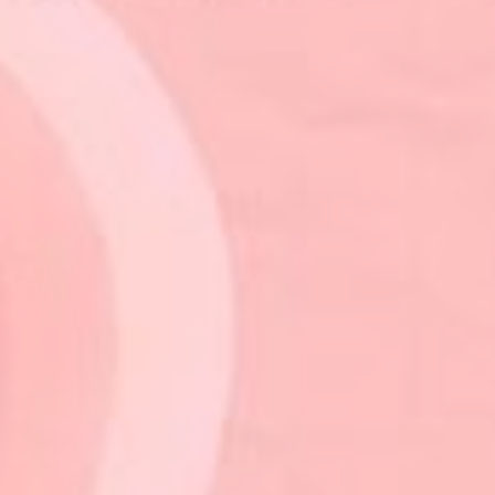
Hit enter to search or ESC to close