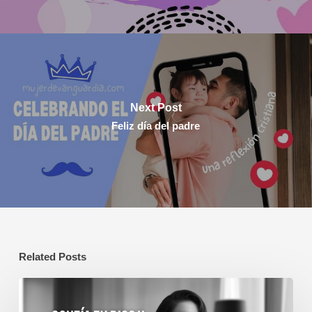
Next Post
Feliz día del padre
Related Posts
Confía
en