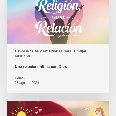
íntima
con
Dios
Devocionales y reflexiones para la mujer
cristiana
Una relación íntima con Dios
PatMV
23 agosto, 2024
Comienza
la