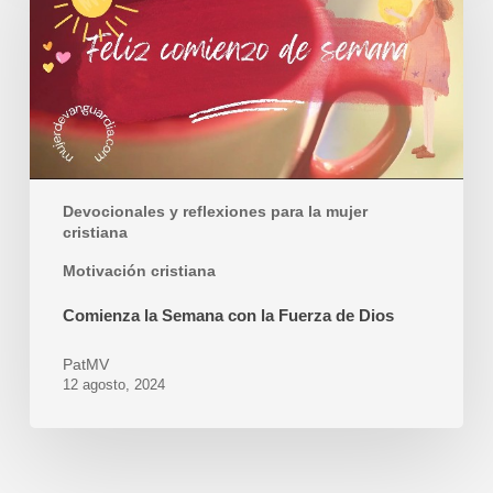
Semana
con
la
Fuerza
de
Dios
Devocionales y reflexiones para la mujer
cristiana
Motivación cristiana
Comienza la Semana con la Fuerza de Dios
PatMV
12 agosto, 2024