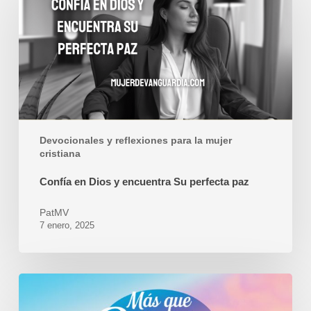
Dios
y
encuentra
Su
perfecta
paz
Devocionales y reflexiones para la mujer
cristiana
Confía en Dios y encuentra Su perfecta paz
PatMV
7 enero, 2025
Una
relación