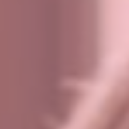
Hit enter to search or ESC to close