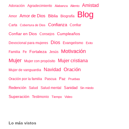
Amistad
Adoración
Agradecimiento
Alabanza
Aliento
Blog
Amor de Dios
Biblia
Amor
Biografía
Confianza
Confiar
Carta
Cobertura de Dios
Confiar en Dios
Cumpleaños
Consejos
Dios
Devocional para mujeres
Evangelismo
Exito
Motivación
Fortaleza
Familia
Jesús
Fe
Mujer
Mujer cristiana
Mujer con propósito
Oración
Navidad
Mujer de vanguardia
Paz
Oración por la familia
Pascua
Pruebas
Redención
Sanidad
Salud
Salud mental
Sin miedo
Superación
Testimonio
Tiempo
Video
Lo más vistos