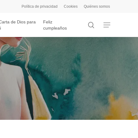
Política de privacidad
Cookies
Quiénes somos
Carta de Dios para
Feliz
search
Menu
i
cumpleaños