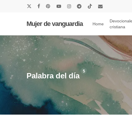
Skip
x-
facebook
pinterest
youtube
instagram
telegram
tiktok
email
to
twitter
main
Devocionale
Mujer de vanguardia
Home
cristiana
content
5
Palabra del día