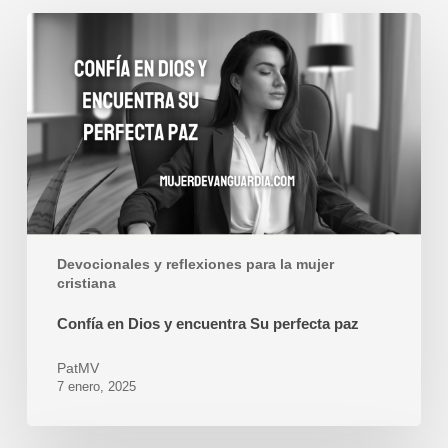
Confía
en
Dios
y
encuentra
Su
perfecta
paz
Devocionales y reflexiones para la mujer
cristiana
Confía en Dios y encuentra Su perfecta paz
PatMV
7 enero, 2025