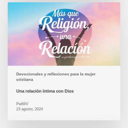
Una
relación
íntima
con
Dios
Devocionales y reflexiones para la mujer
cristiana
Una relación íntima con Dios
PatMV
23 agosto, 2024