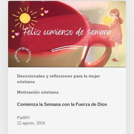
Comienza
la
Semana
con
la
Fuerza
de
Dios
Devocionales y reflexiones para la mujer
cristiana
Motivación cristiana
Comienza la Semana con la Fuerza de Dios
PatMV
12 agosto, 2024