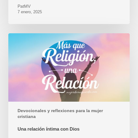
PatMV
7 enero, 2025
Una
relación
íntima
con
Dios
Devocionales y reflexiones para la mujer
cristiana
Una relación íntima con Dios