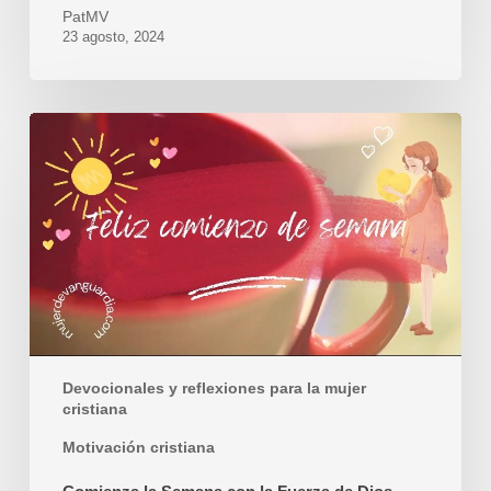
PatMV
23 agosto, 2024
Comienza
la
Semana
con
la
Fuerza
de
Dios
Devocionales y reflexiones para la mujer
cristiana
Motivación cristiana