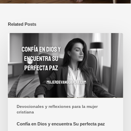
Related Posts
Confía
en
Dios
y
encuentra
Su
perfecta
paz
Devocionales y reflexiones para la mujer
cristiana
Confía en Dios y encuentra Su perfecta paz