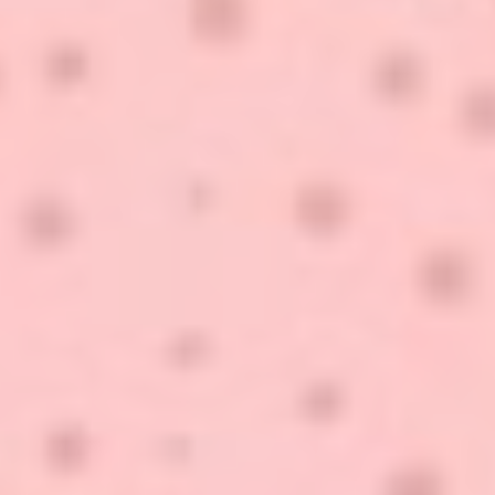
Hit enter to search or ESC to close