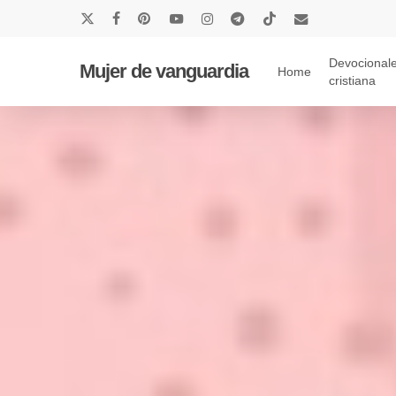
Skip
x-
facebook
pinterest
youtube
instagram
telegram
tiktok
email
to
twitter
main
Devocionale
Mujer de vanguardia
Home
cristiana
content