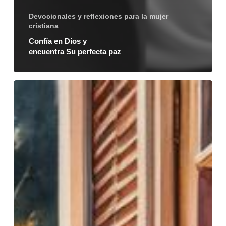
Devocionales y reflexiones para la mujer
cristiana
Confía en Dios y
encuentra Su perfecta paz
Aprendiendo
a
esperar
en
Dios:
20
versículos
bíblicos
que
inspirarán