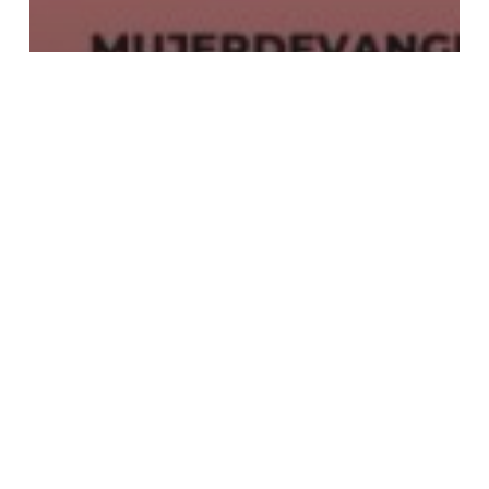
Reflexión bíblica
Despídete del miedo: Chau miedo