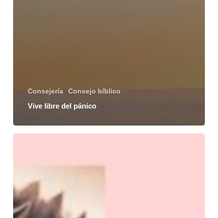
Consejería
Consejo bíblico
Vive libre del pánico
Despídete
del
miedo:
Chau
miedo