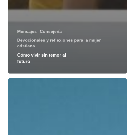
Mensajes
Consejería
Devocionales y reflexiones para la mujer
cristiana
Cómo vivir sin temor al
futuro
Vive
libre
del
pánico