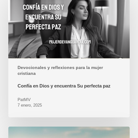
en
Dios
y
encuentra
Su
perfecta
paz
Devocionales y reflexiones para la mujer
cristiana
Confía en Dios y encuentra Su perfecta paz
PatMV
7 enero, 2025
Feliz