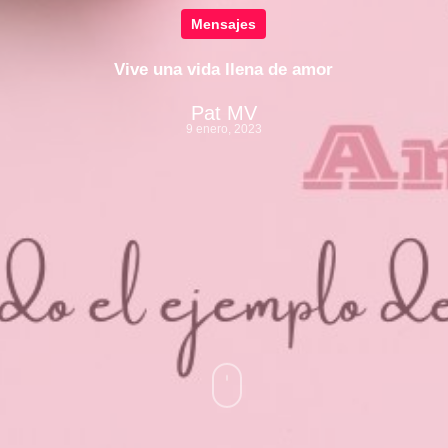
Mensajes
Vive una vida llena de amor
Pat MV
9 enero, 2023