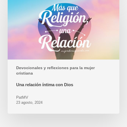
Una
relación
íntima
con
Dios
Devocionales y reflexiones para la mujer
cristiana
Una relación íntima con Dios
PatMV
23 agosto, 2024