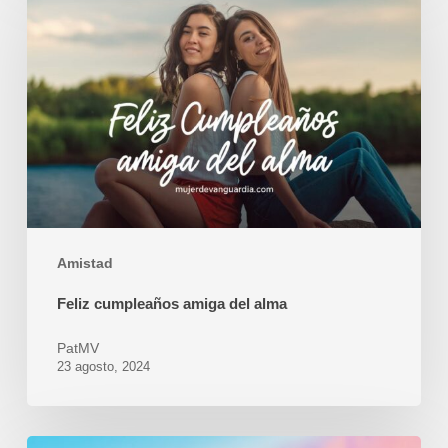
cumpleaños
amiga
del
alma
Amistad
Feliz cumpleaños amiga del alma
PatMV
23 agosto, 2024