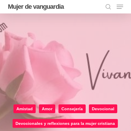
Menu
Skip
Mujer de vanguardia
to
search
main
content
Amistad
Amor
Consejería
Devocional
Devocionales y reflexiones para la mujer cristiana