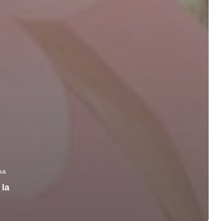
na
 la