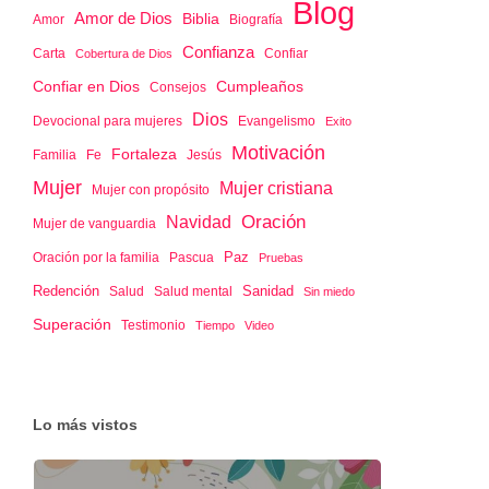
Blog
Amor de Dios
Biblia
Amor
Biografía
Confianza
Confiar
Carta
Cobertura de Dios
Confiar en Dios
Cumpleaños
Consejos
Dios
Devocional para mujeres
Evangelismo
Exito
Motivación
Fortaleza
Familia
Jesús
Fe
Mujer
Mujer cristiana
Mujer con propósito
Oración
Navidad
Mujer de vanguardia
Paz
Oración por la familia
Pascua
Pruebas
Redención
Sanidad
Salud
Salud mental
Sin miedo
Superación
Testimonio
Tiempo
Video
Lo más vistos