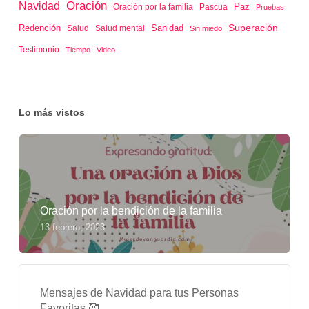
Oración
Navidad
Paz
Oración por la familia
Pascua
Pruebas
Superación
Redención
Sanidad
Salud
Salud mental
Sin miedo
Testimonio
Tiempo
Video
Lo más vistos
Oración por la bendición de la familia
13 febrero, 2023
Mensajes de Navidad para tus Personas
Favoritas 🥰