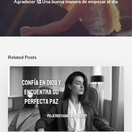
Agradecer 🥰 Una buena manera de empezar el día
Related Posts
Confía
en
Dios
y
encuentra
Su
perfecta
paz