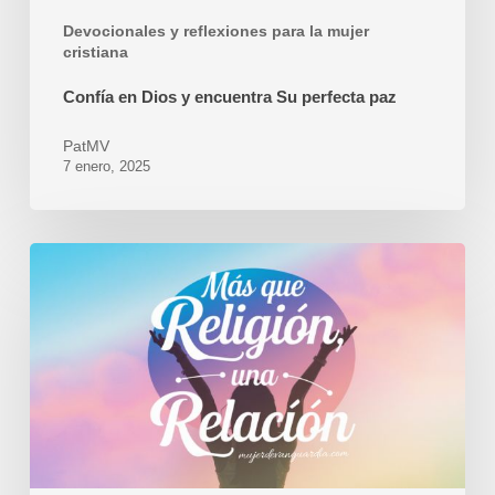
Devocionales y reflexiones para la mujer
cristiana
Confía en Dios y encuentra Su perfecta paz
PatMV
7 enero, 2025
Una
relación
íntima
con
Dios