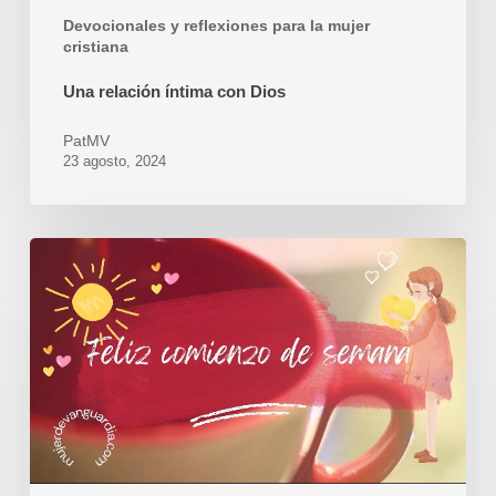
Devocionales y reflexiones para la mujer
cristiana
Una relación íntima con Dios
PatMV
23 agosto, 2024
Comienza
la
Semana
con
la
Fuerza
de
Dios