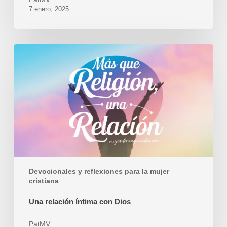
7 enero, 2025
Una
relación
íntima
con
Dios
Devocionales y reflexiones para la mujer
cristiana
Una relación íntima con Dios
PatMV