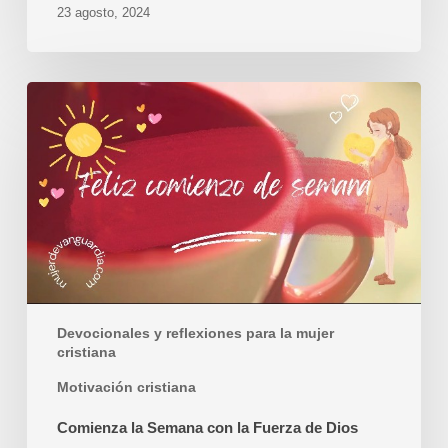
23 agosto, 2024
Comienza
la
Semana
con
la
Fuerza
de
Dios
Devocionales y reflexiones para la mujer
cristiana
Motivación cristiana
Comienza la Semana con la Fuerza de Dios