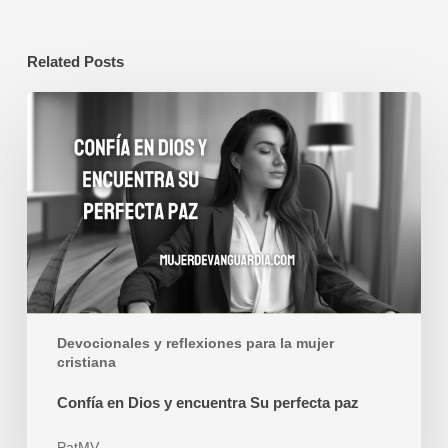
Related Posts
Confía
en
Dios
y
encuentra
Su
perfecta
paz
Devocionales y reflexiones para la mujer
cristiana
Confía en Dios y encuentra Su perfecta paz
PatMV