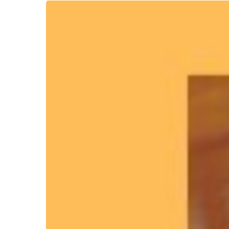
Un
Llamado
Misionero
a
la
Selva
Amazónica
Hit enter to search or ESC to close