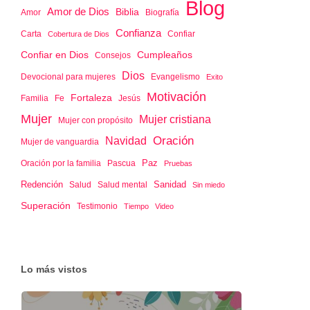
Blog
Amor de Dios
Biblia
Amor
Biografía
Confianza
Confiar
Carta
Cobertura de Dios
Confiar en Dios
Cumpleaños
Consejos
Dios
Devocional para mujeres
Evangelismo
Exito
Motivación
Fortaleza
Familia
Jesús
Fe
Mujer
Mujer cristiana
Mujer con propósito
Oración
Navidad
Mujer de vanguardia
Paz
Oración por la familia
Pascua
Pruebas
Redención
Sanidad
Salud
Salud mental
Sin miedo
Superación
Testimonio
Tiempo
Video
Lo más vistos