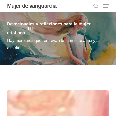
Menu
Skip
Mujer de vanguardia
to
search
main
Devocionales y reflexiones para la mujer
content
138
cristiana
Hay mensajes que renuevan tu mente, tu alma y tu
espíritu
Dios
te
salvó