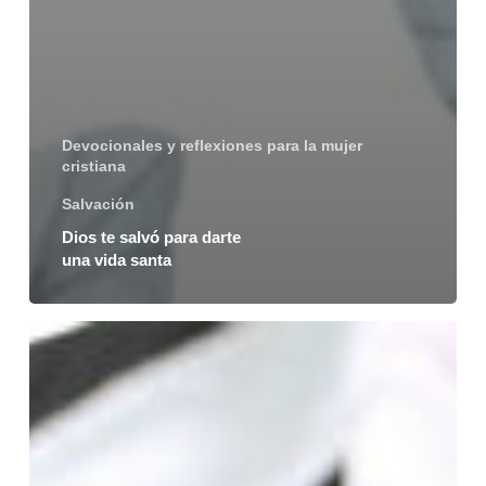
Devocionales y reflexiones para la mujer
cristiana
Salvación
Dios te salvó para darte
una vida santa
Tu
trabajo
sirve
para
para