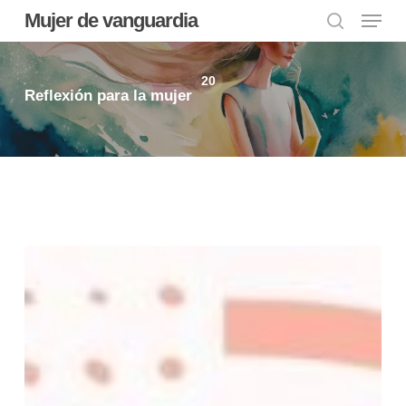
Menu
Skip
Mujer de vanguardia
to
search
main
20
content
Reflexión para la mujer
Que
Dios
llene
tu
corazón